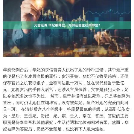
年羹尧倒台后，华妃的亲信曹贵人供出了她的种种过错，其中最严重
的便是犯了玄凌最痛恨的罪行：贪污受贿。华妃不仅收受贿赂，还借
保荐官员之机获取银子，金额高达数十万两，这在现代相当于数亿
元。她将贪污的手伸入后宫，还涉及官员保荐，实在是触犯天条，足
以令她死多次也不为过。 然而，皇帝并没有处以死刑，只是将她降为
答应，同时仍让她住在翊坤宫，没有被禁足。皇帝对她的宠爱由此可
见一斑。 在清朝后宫八个等级中，答应是最低的等级，从高到低依次
为：皇后、皇贵妃、贵妃、妃、嫔、贵人、常在、答应。答应的主要
职责是侍奉皇帝和其他后妃，生活待遇和地位都相对有限。然而，华
妃被降为答应后，仍然不受禁足，也没有下人敢为难她。