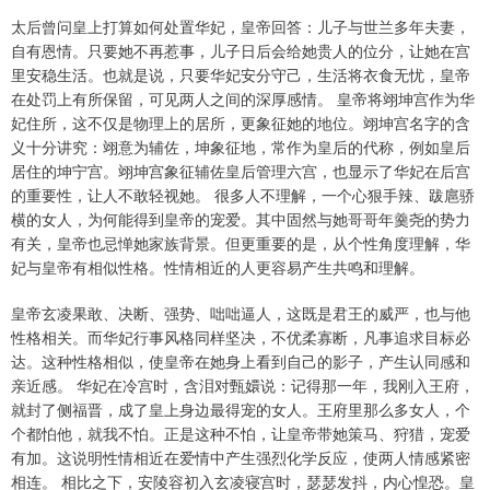
太后曾问皇上打算如何处置华妃，皇帝回答：儿子与世兰多年夫妻，
自有恩情。只要她不再惹事，儿子日后会给她贵人的位分，让她在宫
里安稳生活。也就是说，只要华妃安分守己，生活将衣食无忧，皇帝
在处罚上有所保留，可见两人之间的深厚感情。 皇帝将翊坤宫作为华
妃住所，这不仅是物理上的居所，更象征她的地位。翊坤宫名字的含
义十分讲究：翊意为辅佐，坤象征地，常作为皇后的代称，例如皇后
居住的坤宁宫。翊坤宫象征辅佐皇后管理六宫，也显示了华妃在后宫
的重要性，让人不敢轻视她。 很多人不理解，一个心狠手辣、跋扈骄
横的女人，为何能得到皇帝的宠爱。其中固然与她哥哥年羹尧的势力
有关，皇帝也忌惮她家族背景。但更重要的是，从个性角度理解，华
妃与皇帝有相似性格。性情相近的人更容易产生共鸣和理解。
皇帝玄凌果敢、决断、强势、咄咄逼人，这既是君王的威严，也与他
性格相关。而华妃行事风格同样坚决，不优柔寡断，凡事追求目标必
达。这种性格相似，使皇帝在她身上看到自己的影子，产生认同感和
亲近感。 华妃在冷宫时，含泪对甄嬛说：记得那一年，我刚入王府，
就封了侧福晋，成了皇上身边最得宠的女人。王府里那么多女人，个
个都怕他，就我不怕。正是这种不怕，让皇帝带她策马、狩猎，宠爱
有加。这说明性情相近在爱情中产生强烈化学反应，使两人情感紧密
相连。 相比之下，安陵容初入玄凌寝宫时，瑟瑟发抖，内心惶恐。皇