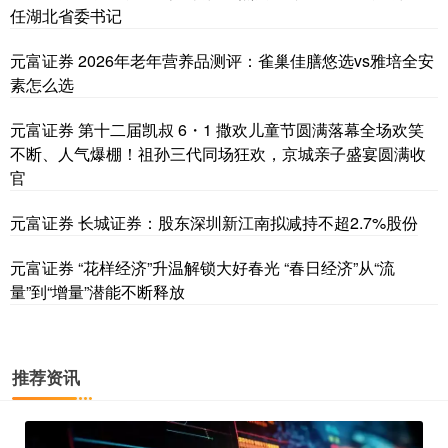
任湖北省委书记
元富证券 2026年老年营养品测评：雀巢佳膳悠选vs雅培全安
素怎么选
元富证券 第十二届凯叔 6・1 撒欢儿童节圆满落幕全场欢笑
不断、人气爆棚！祖孙三代同场狂欢，京城亲子盛宴圆满收
官
元富证券 长城证券：股东深圳新江南拟减持不超2.7%股份
元富证券 “花样经济”升温解锁大好春光 “春日经济”从“流
量”到“增量”潜能不断释放
推荐资讯