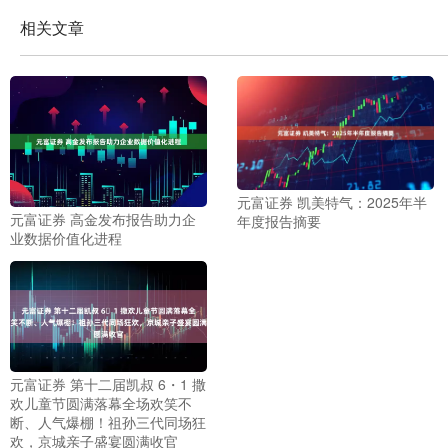
相关文章
元富证券 凯美特气：2025年半
元富证券 高金发布报告助力企
年度报告摘要
业数据价值化进程
元富证券 第十二届凯叔 6・1 撒
欢儿童节圆满落幕全场欢笑不
断、人气爆棚！祖孙三代同场狂
欢，京城亲子盛宴圆满收官