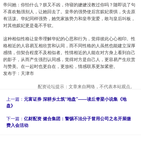
帝问她：你怕什么？朕又不凶，侍寝的嬷嬷没教过你吗？随即说了句
不喜欢勉强别人，让她回去了。皇帝的强势使后宫嫔妃畏惧，失去原
有活泼。华妃同样强势，她凭家族势力和皇帝宠爱，敢与皇后叫板，
对其他嫔妃更是毫不手软。
这种相似性格让皇帝理解华妃的心思和行为，觉得彼此心心相印。性
格相近的人容易互相欣赏和认同，而不同性格的人虽然也能建立深厚
感情，但契合程度不及相似者。性情相近的人能在对方身上看到自己
的影子，从而产生强烈认同感，觉得对方是自己人，更容易产生欣赏
与赞美。在一起时也更自在，更放松，情感联系更加紧密。
发布于：天津市
配资论坛提示：文章来自网络，不代表本站观点。
上一篇：
元富证券 深耕乡土筑“地盘”——读丘脊梁小说集《地
盘》
下一篇：
亿财配资 健合集团：警惕不法分子冒用公司之名开展缴
费入会活动