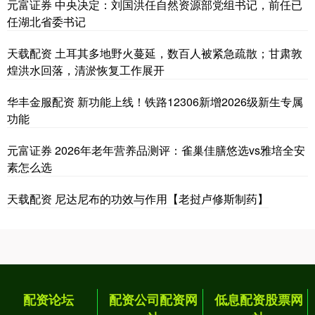
元富证券 中央决定：刘国洪任自然资源部党组书记，前任已
任湖北省委书记
天载配资 土耳其多地野火蔓延，数百人被紧急疏散；甘肃敦
煌洪水回落，清淤恢复工作展开
华丰金服配资 新功能上线！铁路12306新增2026级新生专属
功能
元富证券 2026年老年营养品测评：雀巢佳膳悠选vs雅培全安
素怎么选
天载配资 尼达尼布的功效与作用【老挝卢修斯制药】
配资论坛
配资公司配资网
低息配资股票网