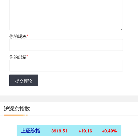
你的昵称
*
你的邮箱
*
提交评论
沪深京指数
上证综指
3919.51
+19.16
+0.49%