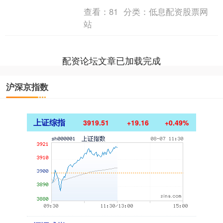
露，欧洲央行计划要求银行提供其与直
查看：
81
分类：
低息配资股票网
接放贷机构往来的详细情况....
站
配资论坛文章已加载完成
沪深京指数
上证综指
3919.51
+19.16
+0.49%