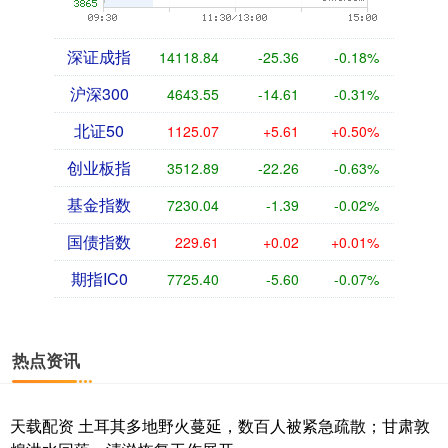
深证成指
14118.84
-25.36
-0.18%
沪深300
4643.55
-14.61
-0.31%
北证50
1125.07
+5.61
+0.50%
创业板指
3512.89
-22.26
-0.63%
基金指数
7230.04
-1.39
-0.02%
国债指数
229.61
+0.02
+0.01%
期指IC0
7725.40
-5.60
-0.07%
热点资讯
天载配资 土耳其多地野火蔓延，数百人被紧急疏散；甘肃敦