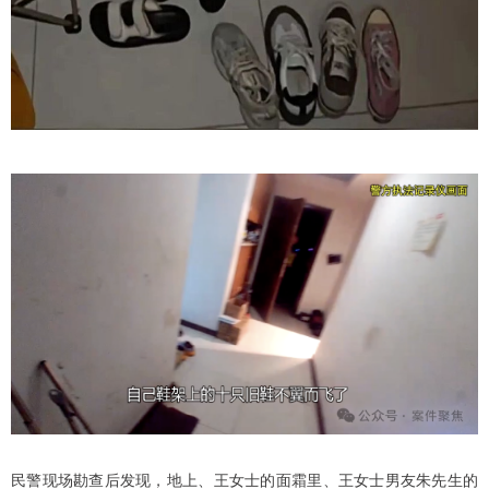
民警现场勘查后发现，地上、王女士的面霜里、王女士男友朱先生的