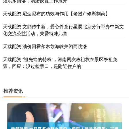
煌洪水回落，清淤恢复工作展开
天载配资 尼达尼布的功效与作用【老挝卢修斯制药】
天载配资 文韵传中新，爱心伴童行星展北京分行举办中新文
化交流公益活动，关爱特殊儿童
天载配资 油价因霍尔木兹海峡关闭而跳涨
天载配资 “祖先给的特权”，河南网友称祖坟在景区祭祖免
票，回应：没过检票口，是附近住户的
推荐资讯