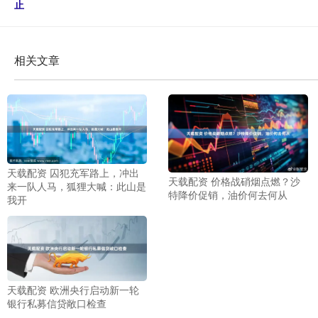
止
相关文章
天载配资 囚犯充军路上，冲出
天载配资 价格战硝烟点燃？沙
来一队人马，狐狸大喊：此山是
特降价促销，油价何去何从
我开
天载配资 欧洲央行启动新一轮
银行私募信贷敞口检查