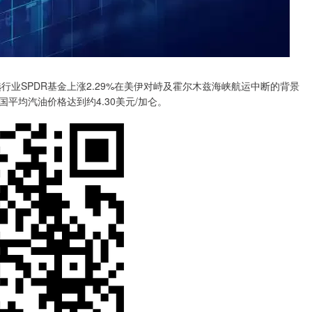
业SPDR基金上涨2.29%在美伊对峙及霍尔木兹海峡航运中断的背景
国平均汽油价格达到约4.30美元/加仑。