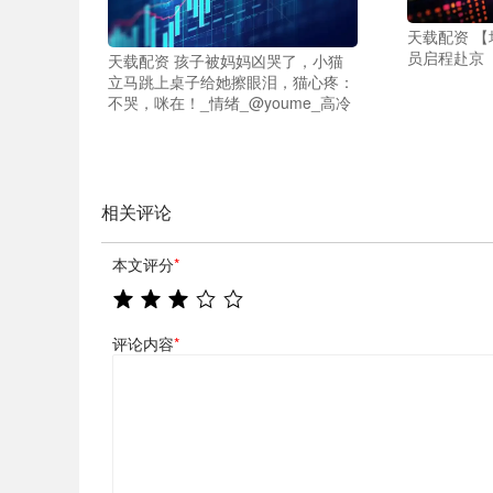
天载配资 
员启程赴京
天载配资 孩子被妈妈凶哭了，小猫
立马跳上桌子给她擦眼泪，猫心疼：
不哭，咪在！_情绪_@youme_高冷
相关评论
本文评分
*
评论内容
*