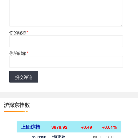
你的昵称
*
你的邮箱
*
提交评论
沪深京指数
上证综指
3878.92
+0.49
+0.01%